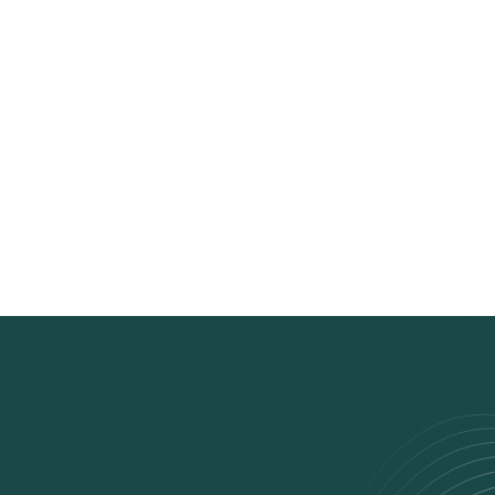
Item B
Item C
TEXT LINK
Bold text
Emphasis
Superscript
Subscript