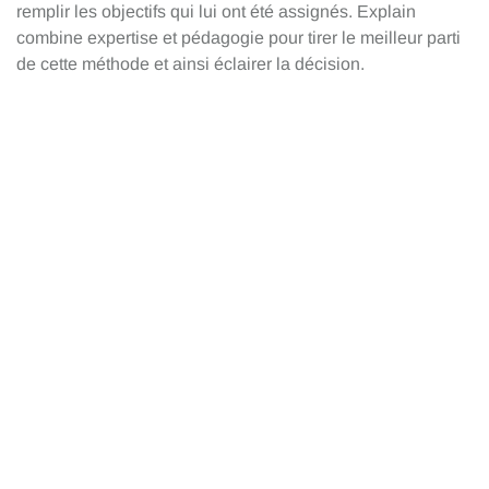
remplir les objectifs qui lui ont été assignés. Explain
combine expertise et pédagogie pour tirer le meilleur parti
de cette méthode et ainsi éclairer la décision.
Réaliser une analyse stratégique pour démontrer la
nécessité d’agir et déterminer les objectifs assignés au
projet
Inventorier les effets pressentis et déterminer la
méthode la plus adaptée pour les évaluer
Comparer les options et justifier de l’intérêt du projet
pour la collectivité