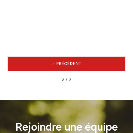
d’évaluation socio-économique de
la desserte Nancy–Belfort

LE PROJET
PRÉCÉDENT
2 / 2
Rejoindre une équipe