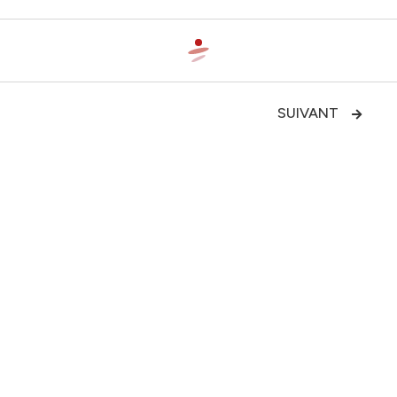
SUIVANT

Impact socio-économique des
usages du vélo en France