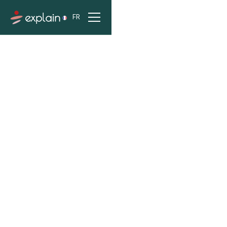
FR
ACCUEIL
PROJETS
ADEME (AGENCE DE LA TRANSITION ÉCOLOGIQUE)