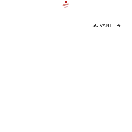
SUIVANT

Audit du modèle de prévision de
trafic des Jeux Olympiques et
Paralympiques de Paris 2024

LE PROJET