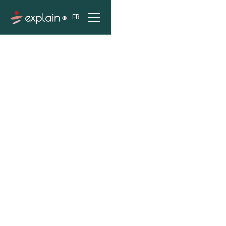
FR
ACCUEIL
PROJETS
DIRECTION GÉNÉRALE DES INFRASTRUCTURES, DES
TRANSPORTS ET DES MOBILITÉS