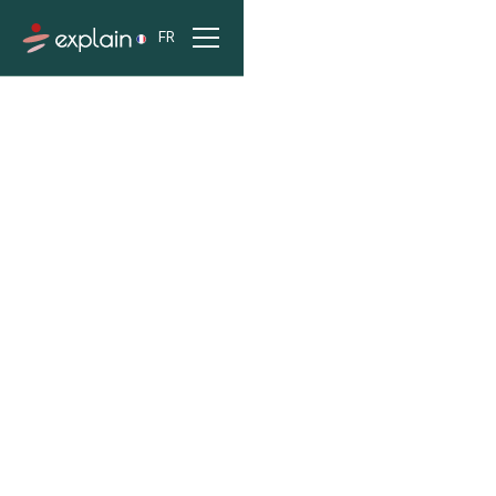
FR
ACCUEIL
PROJETS
HÔPITAL LYON SUD