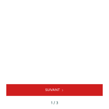
Expertise mobilité et
stationnement du PUP Grand
Plantier

LE PROJET
SUIVANT
1 / 3