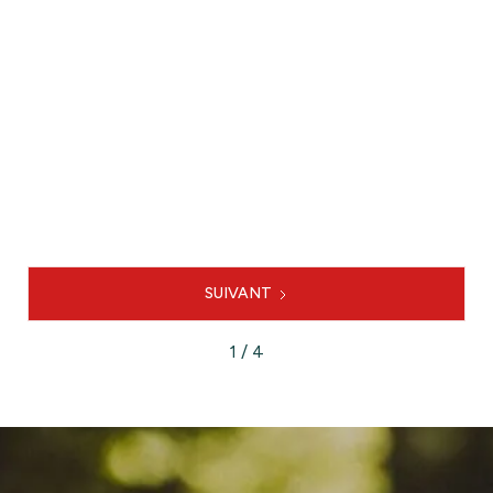
Expertise mobilité et
stationnement du PUP Grand
Plantier

LE PROJET
SUIVANT
1 / 4