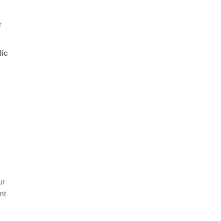
r
ic
ur
nt