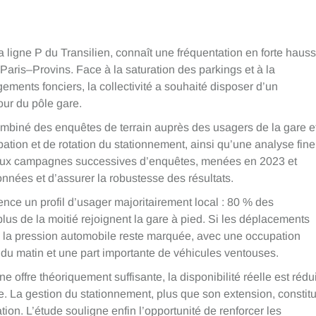
a ligne P du Transilien, connaît une fréquentation en forte haus
e Paris–Provins. Face à la saturation des parkings et à la
ents fonciers, la collectivité a souhaité disposer d’un
our du pôle gare.
ombiné des enquêtes de terrain auprès des usagers de la gare e
ation et de rotation du stationnement, ainsi qu’une analyse fine
Deux campagnes successives d’enquêtes, menées en 2023 et
onnées et d’assurer la robustesse des résultats.
nce un profil d’usager majoritairement local : 80 % des
plus de la moitié rejoignent la gare à pied. Si les déplacements
, la pression automobile reste marquée, avec une occupation
 du matin et une part importante de véhicules ventouses.
 offre théoriquement suffisante, la disponibilité réelle est rédu
e. La gestion du stationnement, plus que son extension, constit
ation. L’étude souligne enfin l’opportunité de renforcer les