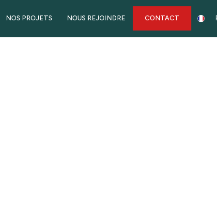
NOS PROJETS
NOUS REJOINDRE
CONTACT
PROJETS
CONSEIL DÉVELOPPEMENT HABITAT URBANISME - VIL