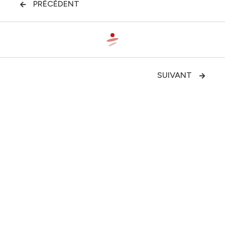
PRÉCÉDENT

SUIVANT

Impact socio-économique des
usages du vélo en France