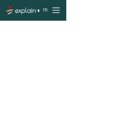
FR
ACCUEIL
PROJETS
SNCF RÉSEAU