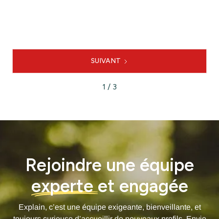

LE PROJET
SUIVANT
1 / 3
Rejoindre une équipe
experte
et engagée
Explain, c’est une équipe exigeante, bienveillante, et
toujours curieuse d’accueillir de nouveaux profils. Envie