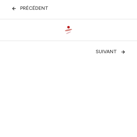
PRÉCÉDENT

SUIVANT

Impact socio-économique des
usages du vélo en France