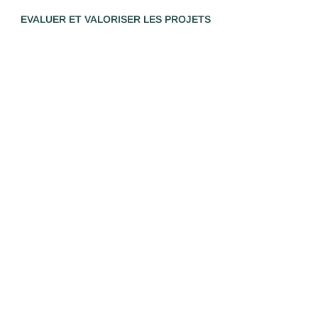
EVALUER ET VALORISER LES PROJETS
Études de déplacements
Observer, mesurer et modéliser les déplacements pour
comprendre les pratiques et quantifier les flux.
Analyse des usages et comportements
Comprendre les mobilités au-delà des chiffres
Comptage et suivi des flux